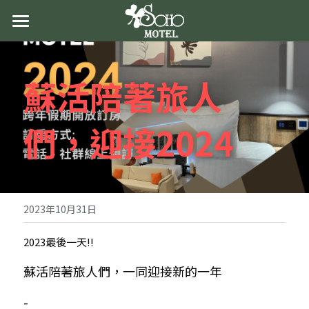
首頁
關於蘇活
蘇活陪著旅人
最新消息
們，迎接2024
房型導覽
交通資訊
聯絡我們
2023年10月31日
2023最後一天!!
蘇活陪著旅人們，一同迎接新的一年
-