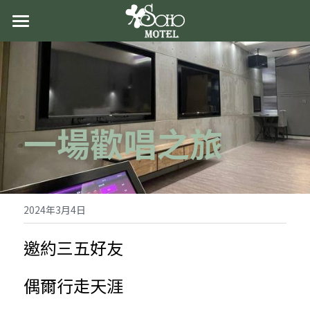
首頁
關於蘇活
最新消息
一場歡唱之旅
房型導覽
交通資訊
聯絡我們
2024年3月4日
邀約三五好友
偶爾行走天涯