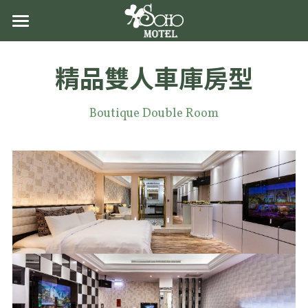
×
部落格分類
首頁
精品雙人車庫房
型
關於蘇活
所有博客分類
最新消息
Boutique Double Room
房型導覽
交通資訊
聯絡我們